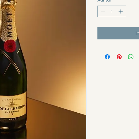
Aantal
*
I