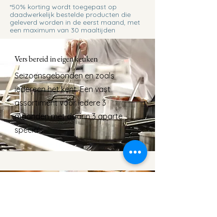
*50% korting wordt toegepast op
daadwerkelijk bestelde producten die
geleverd worden in de eerst maand, met
een maximum van 30 maaltijden
Vers bereid in eigen keuken
Seizoensgebonden en zoals
iedereen het kent. Een vast
assortiment voor iedere 3
maanden met daarin 3 aparte
specials.
In vorm van abonnement of los
Krijg korting op een