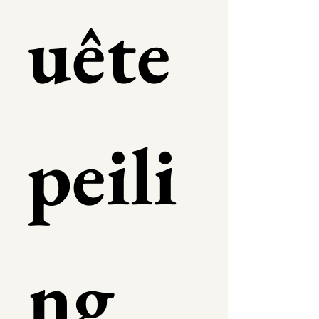
uête 
peili
ng