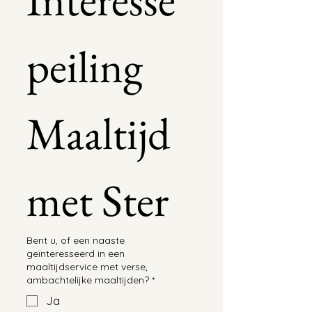
peiling 
Maaltijd 
met Ster 
Bent u, of een naaste
geïnteresseerd in een
maaltijdservice met verse,
ambachtelijke maaltijden?
*
Ja