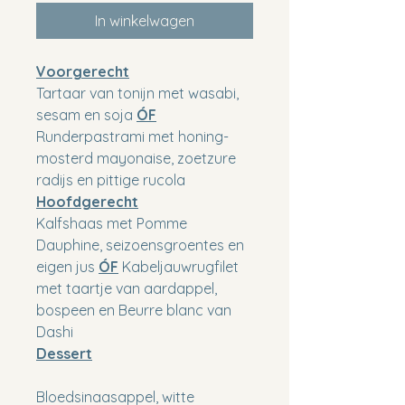
In winkelwagen
Voorgerecht
Tartaar van tonijn met wasabi, 
sesam en soja 
ÓF
Runderpastrami met honing-
mosterd mayonaise, zoetzure 
radijs en pittige rucola
Hoofdgerecht
Kalfshaas met Pomme 
Dauphine, seizoensgroentes en 
eigen jus 
ÓF
 Kabeljauwrugfilet 
met taartje van aardappel, 
bospeen en Beurre blanc van 
Dashi
Dessert
Bloedsinaasappel, witte 