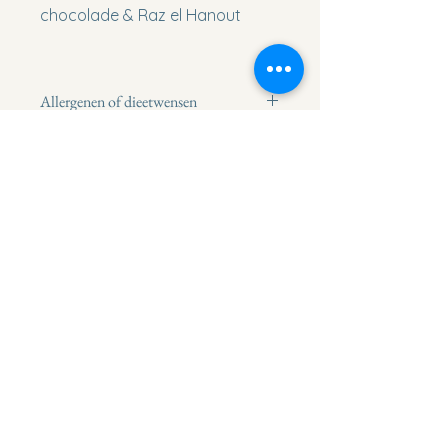
chocolade & Raz el Hanout
Allergenen of dieetwensen
Dienen wij rekening te houden 
met allergenen of dieetwensen?
Geef dit dan aan als opmerking bij 
uw bestelling
Waterstraat 9
6017AJ Thorn